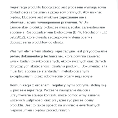
Rejestracja produktu biobójczego jest procesem wymagającym
dokładności i zrozumienia przepisów prawnych. Aby uniknąć
błędów, kluczowe jest
wnikliwe zapoznanie się z
obowiązującymi wymaganiami prawnymi
. W Unii
Europejskiej produkty biobójcze muszą zostać zarejestrowane
zgodnie z Rozporządzeniem Biobójczym (BPR, Regulation (EU)
528/2012), które określa szczegółowe kryteria oceny i
dopuszczenia produktów do obrotu.
Ważnym elementem strategii rejestracyjnej jest
przygotowanie
pełnej dokumentacji technicznej
, która powinna zawierać
wyniki badań toksykologicznych, ekotoksycznych oraz danych
dotyczących skuteczności działania produktu. Dokumentacja ta
musi być zgodna ze standardami metodologicznymi
akceptowanymi przez odpowiednie organy regulacyjne.
Komunikacja z organami regulacyjnymi
odgrywa istotną rolę
w procesie rejestracji. Wczesne nawiązanie dialogu i
utrzymywanie stałego kontaktu może pomóc w wyjaśnieniu
wszelkich wątpliwości oraz przyspieszyć proces oceny
produktu. Jest to także sposób na uniknięcie ewentualnych
nieporozumień i błędów proceduralnych.