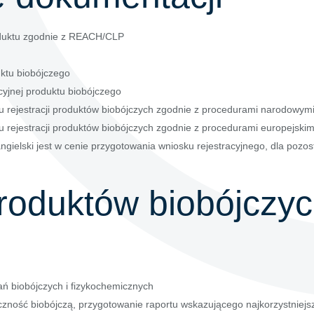
roduktu zgodnie z REACH/CLP
uktu biobójczego
acyjnej produktu biobójczego
u rejestracji produktów biobójczych zgodnie z procedurami narodowym
rejestracji produktów biobójczych zgodnie z procedurami europejskimi 
angielski jest w cenie przygotowania wniosku rejestracyjnego, dla pozo
oduktów biobójczyc
ań biobójczych i fizykochemicznych
czność biobójczą, przygotowanie raportu wskazującego najkorzystniejsz