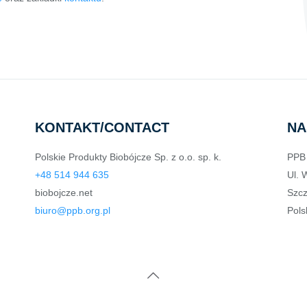
KONTAKT/CONTACT
NA
Polskie Produkty Biobójcze Sp. z o.o. sp. k.
PPB 
+48 514 944 635
Ul. 
biobojcze.net
Szcz
biuro@ppb.org.pl
Pols