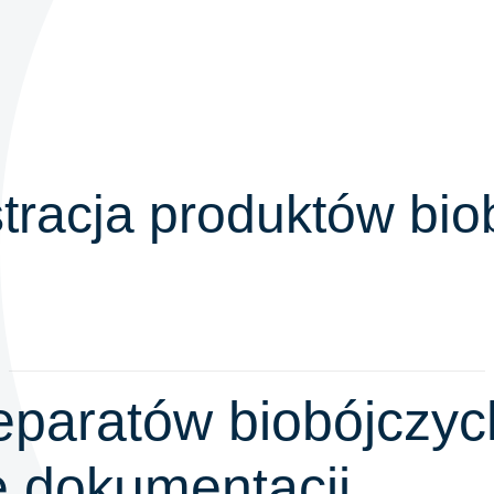
stracja produktów bio
eparatów biobójczyc
e dokumentacji