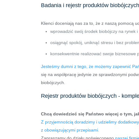
Badania i rejestr produktów biobójczyc
Klienci doceniają nas za to, że z naszą pomocą ud
wprowadzić swój środek biobójczy na rynek i 
osiągnąć spokój, uniknąć stresu i bez probl
konsekwentnie realizować swoje biznesowe p
Jesteśmy dumni z tego, że możemy zapewnić Pań
się na współpracę jedynie ze sprawdzonymi podw
biobójczych.
Rejestr produktów biobójczych - komp
Chcą dowiedzieć się Państwo więcej o tym, ja
Z przyjemnością doradzimy i udzielimy dodatkowych 
z obowiązującymi przepisami.
Zapraszamy do działu poświęconego
naszej firmi