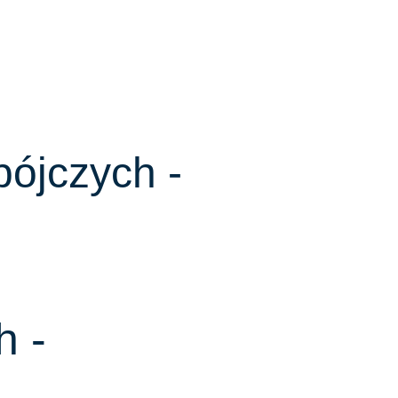
bójczych -
h -