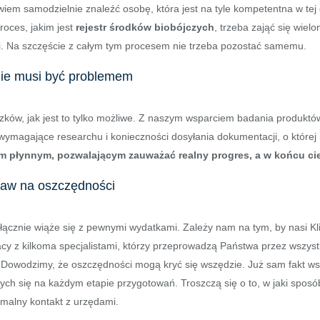
wiem samodzielnie znaleźć osobę, która jest na tyle kompetentna w tej 
roces, jakim jest
rejestr środków biobójczych
, trzeba zająć się wiel
. Na szczęście z całym tym procesem nie trzeba pozostać samemu.
 nie musi być problemem
ów, jak jest to tylko możliwe. Z naszym wsparciem badania produktów 
wymagające researchu i konieczności dosyłania dokumentacji, o której
m płynnym, pozwalającym zauważać realny progres, a w końcu cie
staw na oszczędności
złącznie wiąże się z pewnymi wydatkami. Zależy nam na tym, by nasi Kli
acy z kilkoma specjalistami, którzy przeprowadzą Państwa przez wszys
.Dowodzimy, że oszczędności mogą kryć się wszędzie. Już sam fakt w
cych się na każdym etapie przygotowań. Troszczą się o to, w jaki spo
malny kontakt z urzędami.