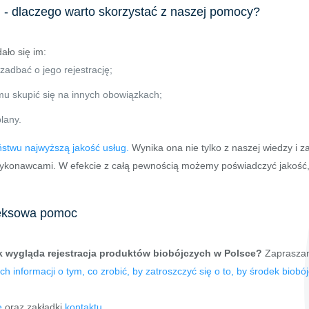
h - dlaczego warto skorzystać z naszej pomocy?
ało się im:
zadbać o jego rejestrację;
emu skupić się na innych obowiązkach;
lany.
stwu najwyższą jakość usług.
Wynika ona nie tylko z naszej wiedzy i z
ykonawcami. W efekcie z całą pewnością możemy poświadczyć jakość, 
leksowa pomoc
k wygląda rejestracja produktów biobójczych w Polsce?
Zapraszam
informacji o tym, co zrobić, by zatroszczyć się o to, by środek biobójc
e
oraz zakładki
kontaktu
.