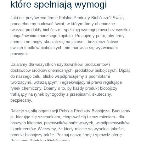
które spełniają wymogi
Jaki cel przyświeca firmie Polskie Produkty Biobójcze? Swoją
pracą chcemy budować świat, w którym firmy chemiczne -
tworząc produkty biobójcze - spełniają wymogi prawa bez wysiłku
i angażowania znacznego kapitału. Pracujemy po to, aby firmy
chemiczne mogły skupiać się na jakości i bezpieczeństwie
swoich środków biobójczych, nie martwiąc się wyzwaniami
prawnymi.
Działamy dla wszystkich użytkowników, producentów i
dostawców środków chemicznych, produktów biobójczych. Dążąc
do naszego celu, blisko współpracujemy z podmiotami
tworzącymi, wdrażającymi i egzekwującymi prawo regulujące
rynek chemiczny. Dbamy o to, by każdy produkt biobójczy
trafiający na rynek był zgodny z przepisami, skuteczny,
bezpieczny.
Relacje są siłą organizacji Polskie Produkty Biobójcze. Budujemy
je, kierując się szacunkiem, cierpliwością i zrozumieniem - dla
naszych klientów, pracowników państwowych, współpracowników
i konkurentów. Wierzymy, że kiedy relacje są wysokiej jakości,
produkt biobójczy także. Poznaj naszą firmę i sprawdź ofertę
Polskiego Produktu Biobójczego.