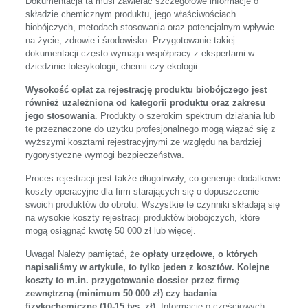
Dokumentacja ta musi zawierać szczegółowe informacje o
składzie chemicznym produktu, jego właściwościach
biobójczych, metodach stosowania oraz potencjalnym wpływie
na życie, zdrowie i środowisko. Przygotowanie takiej
dokumentacji często wymaga współpracy z ekspertami w
dziedzinie toksykologii, chemii czy ekologii.
Wysokość opłat za rejestrację produktu biobójczego jest
również uzależniona od kategorii produktu oraz zakresu
jego stosowania
. Produkty o szerokim spektrum działania lub
te przeznaczone do użytku profesjonalnego mogą wiązać się z
wyższymi kosztami rejestracyjnymi ze względu na bardziej
rygorystyczne wymogi bezpieczeństwa.
Proces rejestracji jest także długotrwały, co generuje dodatkowe
koszty operacyjne dla firm starających się o dopuszczenie
swoich produktów do obrotu. Wszystkie te czynniki składają się
na wysokie koszty rejestracji produktów biobójczych, które
mogą osiągnąć kwotę 50 000 zł lub więcej.
Uwaga! Należy pamiętać, że
opłaty urzędowe, o których
napisaliśmy w artykule, to tylko jeden z kosztów. Kolejne
koszty to m.in. przygotowanie dossier przez firmę
zewnętrzną (minimum 50 000 zł) czy badania
fizykochemiczne (10-15 tys. zł)
. Informacje o częściowych