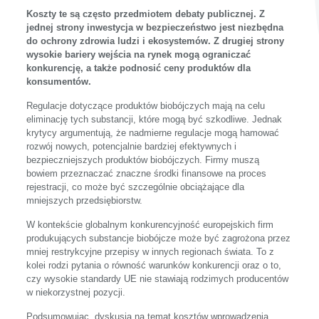
Koszty te są często przedmiotem debaty publicznej. Z
jednej strony inwestycja w bezpieczeństwo jest niezbędna
do ochrony zdrowia ludzi i ekosystemów. Z drugiej strony
wysokie bariery wejścia na rynek mogą ograniczać
konkurencję, a także podnosić ceny produktów dla
konsumentów.
Regulacje dotyczące produktów biobójczych mają na celu
eliminację tych substancji, które mogą być szkodliwe. Jednak
krytycy argumentują, że nadmierne regulacje mogą hamować
rozwój nowych, potencjalnie bardziej efektywnych i
bezpieczniejszych produktów biobójczych. Firmy muszą
bowiem przeznaczać znaczne środki finansowe na proces
rejestracji, co może być szczególnie obciążające dla
mniejszych przedsiębiorstw.
W kontekście globalnym konkurencyjność europejskich firm
produkujących substancje biobójcze może być zagrożona przez
mniej restrykcyjne przepisy w innych regionach świata. To z
kolei rodzi pytania o równość warunków konkurencji oraz o to,
czy wysokie standardy UE nie stawiają rodzimych producentów
w niekorzystnej pozycji.
Podsumowując, dyskusja na temat kosztów wprowadzenia